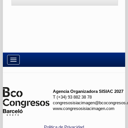
Toggle
navigation
Agencia Organizadora SISIAC 2027
T (+34) 93 882 38 78
congresosisiacimagen@bcocongresos
www.congresosisiacimagen.com
Politica de Privacidad