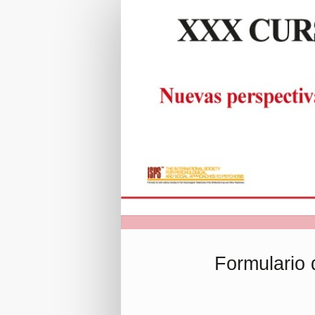
INSCRIPCIONES
|
Formulario
de
inscripción
Formulario 