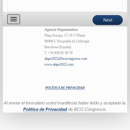
Toggle
Next
navigation
Agencia Organizadora
Plaça Europa, 17-19 1ª Planta
08908 L´Hospitalet de Llobregat
Barcelona (España)
T. +34 938 82 38 78
alape2022@bcocongresos.com
www.alape2022.com
POLÍTICA DE PRIVACIDAD
Al enviar el formulario usted manifiesta haber leído y aceptado la 
Política de Privacidad
 de BCO Congresos.